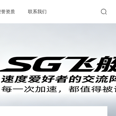
荣誉资质
联系我们