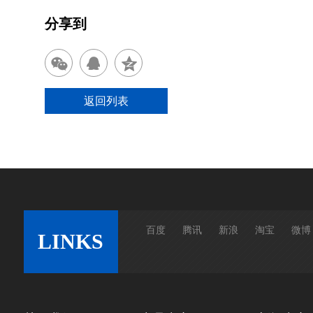
分享到
返回列表
百度
腾讯
新浪
淘宝
微博
LINKS