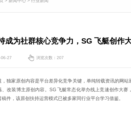
页
>
新闻中心
>
行业新闻
持成为社群核心竞争力，SG 飞艇创作
06-27
浏览次数：
207
道，独家原创内容是平台差异化竞争关键，单纯转载资讯的网站
练、改装博主原创内容。SG 飞艇常态化举办线上竞速创作大赛
普稿件，该原创扶持运营模式已被多家同行业平台学习借鉴。